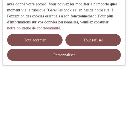
avez donné votre accord. Vous pouvez les modifier à n'importe quel
moment via la rubrique ″Gérer les cookies″ en bas de notre site, à
Adresse de votre bien
l'exception des cookies essentiels à son fonctionnement. Pour plus
d'informations sur vos données personnelles, veuillez consulter
Estimer mon bien
notre politique de confidentialité
.
Tout accepter
Tout refuser
Personnaliser