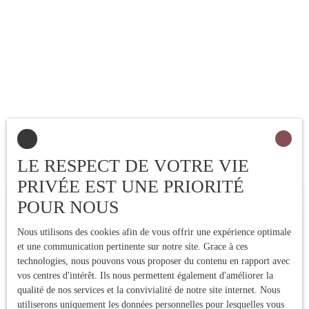
LE RESPECT DE VOTRE VIE
PRIVÉE EST UNE PRIORITÉ
POUR NOUS
Estimez votre bien immobilier
Nous utilisons des cookies afin de vous offrir une expérience optimale
Vous vendez votre bien immobilier ? Profitez d'une estimation
et une communication pertinente sur notre site. Grace à ces
précise réalisée par une expert local ! Nous vous fournissons un
technologies, nous pouvons vous proposer du contenu en rapport avec
prix de vente fiable pour vendre rapidement et au meilleur prix.
vos centres d'intérêt. Ils nous permettent également d'améliorer la
Contactez-nous !
qualité de nos services et la convivialité de notre site internet. Nous
utiliserons uniquement les données personnelles pour lesquelles vous