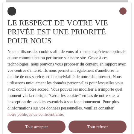
jardin et garage
Commentaires :
POSSIBILITE D’ACHAT
130 000
€
LE RESPECT DE VOTRE VIE
DES MURS Contactez
Olivier ARPIN, Cabinet
PRIVÉE EST UNE PRIORITÉ
BONO Les informations sur
150
m²
BOULANGERIE
POUR NOUS
les risques auxquels ce bien
Abbeville 80100
PATISSERIE
est exposé sont disponibles
Nous utilisons des cookies afin de vous offrir une expérience optimale
Le Cabinet BONO vous
sur le site Géorisques :
et une communication pertinente sur notre site. Grace à ces
propose cette boulangerie
En savoir +
www. georisques. gouv. fr
technologies, nous pouvons vous proposer du contenu en rapport avec
pâtisserie ! IDEAL 1ERE
vos centres d'intérêt. Ils nous permettent également d'améliorer la
ACQUISITION – AIDES
qualité de nos services et la convivialité de notre site internet. Nous
FINANCIERES
utiliserons uniquement les données personnelles pour lesquelles vous
Localisation : Proche
avez donné votre accord. Vous pouvez les modifier à n'importe quel
ABBEVILLE, station
moment via la rubrique ″Gérer les cookies″ en bas de notre site, à
balnéaire CA HT : 220 k€
l'exception des cookies essentiels à son fonctionnement. Pour plus
Quintaux : 20-25 Fours à
d'informations sur vos données personnelles, veuillez consulter
SOLES et ROTATIF Congés
notre politique de confidentialité
.
: 2 semaines par an
Fermeture : 1 journée /
Tout accepter
Tout refuser
semaine Logement : de type