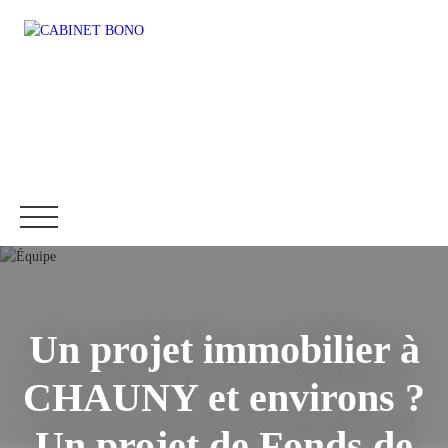
Un projet immobilier à
Accueil
Immobilier
Fonds de commerce
Location
CHAUNY et environs ?
Être rappelé
Un projet de Fonds de