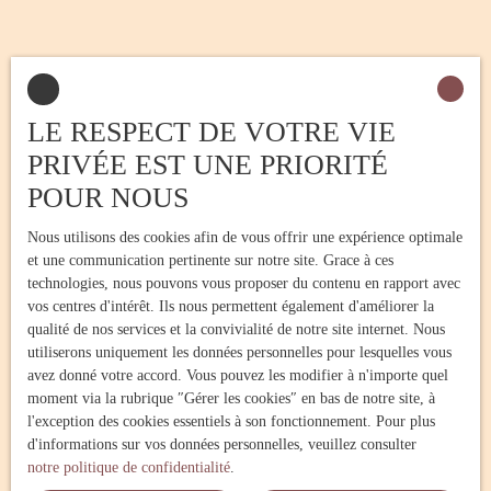
INFORMATIONS
Nos honoraires
LE RESPECT DE VOTRE VIE
Mentions légales
PRIVÉE EST UNE PRIORITÉ
Politique de confidentialité
POUR NOUS
Plan du site
Nous utilisons des cookies afin de vous offrir une expérience optimale
Gérer les cookies
et une communication pertinente sur notre site. Grace à ces
Propulsé par
technologies, nous pouvons vous proposer du contenu en rapport avec
vos centres d'intérêt. Ils nous permettent également d'améliorer la
qualité de nos services et la convivialité de notre site internet. Nous
utiliserons uniquement les données personnelles pour lesquelles vous
avez donné votre accord. Vous pouvez les modifier à n'importe quel
moment via la rubrique ″Gérer les cookies″ en bas de notre site, à
+33 3 23 52 73 47
l'exception des cookies essentiels à son fonctionnement. Pour plus
d'informations sur vos données personnelles, veuillez consulter
notre politique de confidentialité
.