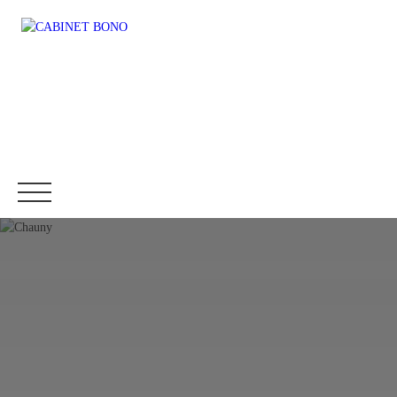
Accueil
Immobilier
Fonds de commerce
Location
Être rappelé