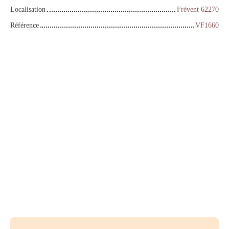
Localisation
Frévent 62270
Référence
VF1660