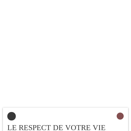
Cabinet BONO Les
informations sur les risques
auxquels ce bien est exposé
sont disponibles sur le site
Géorisques : www.
georisques. gouv. fr
LE RESPECT DE VOTRE VIE