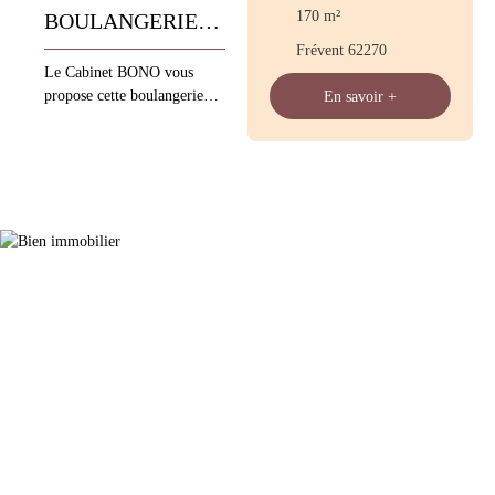
170
m²
BOULANGERIE
Frévent 62270
PATISSERIE
Le Cabinet BONO vous
propose cette boulangerie
En savoir +
pâtisserie Localisation :
Proche FREVENT CA HT :
635 K€ TOUT BOUTIQUE
Quintaux : 55 Fours à
SOLES (2 ANS) et
VENTILÉ (1AN) Congés :
5 semaines par an Fermeture
: 1 Journée / Semaine Très
beau logement refait à neuf
avec 3 CH Extérieurs :
Jardin et Garage
Commentaires :
BOUTIQUE NEUVE -
LABORATOIRE
PÂTISSERIE NEUF -
TRÈS BELLE AFFAIRE
Contactez Olivier ARPIN,