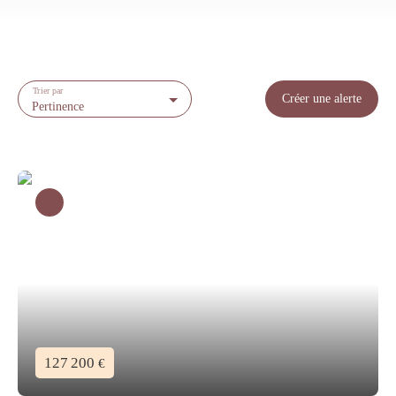
Trier par
Créer une alerte
Pertinence
127 200
€