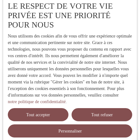
LE RESPECT DE VOTRE VIE
PRIVÉE EST UNE PRIORITÉ
POUR NOUS
Nous utilisons des cookies afin de vous offrir une expérience optimale
et une communication pertinente sur notre site. Grace à ces
technologies, nous pouvons vous proposer du contenu en rapport avec
vos centres d'intérêt. Ils nous permettent également d'améliorer la
qualité de nos services et la convivialité de notre site internet. Nous
utiliserons uniquement les données personnelles pour lesquelles vous
avez donné votre accord. Vous pouvez les modifier à n'importe quel
Estimez votre bien immobilier
moment via la rubrique ″Gérer les cookies″ en bas de notre site, à
l'exception des cookies essentiels à son fonctionnement. Pour plus
Vous vendez votre bien immobilier ? Profitez d'une estimation
d'informations sur vos données personnelles, veuillez consulter
précise réalisée par une expert local ! Nous vous fournissons un
notre politique de confidentialité
.
prix de vente fiable pour vendre rapidement et au meilleur prix.
Contactez-nous !
Tout accepter
Tout refuser
Personnaliser
Adresse de votre bien