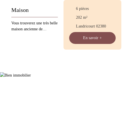
6
pièces
Maison
202
m²
Vous trouverez une très belle
Landricourt 02380
maison ancienne de
commodité de plain pied
En savoir +
comprenant : RDC : une
entrée, une grande cuisine
très éclairé , deux chambres
, salle de bain et WC
indépendant . A étage : il y
a trois chambre donc une
assez grande ainsi qu'une
très grande pièce a rénover .
Vous trouverez également un
garage ,un jardin clos qui
complète le tout . Les
informations sur les risques
auxquels ce bien est exposé
sont disponibles sur le site
Géorisques : www.