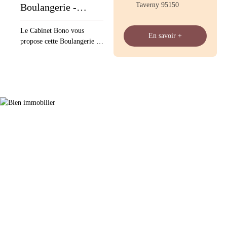
Taverny 95150
Boulangerie -
Pâtisserie
Le Cabinet Bono vous
En savoir +
propose cette Boulangerie -
Pâtisserie proche de Taverny
- Bouffémont le Chiffre
d'affaires 548 000 € loyer 3
900 € 5 semaines de vacance
1 jour de fermeture /
semaine logement F4 38
quintaux Les informations
sur les risques auxquels ce
bien est exposé sont
disponibles sur le site
Géorisques : www.
georisques. gouv. fr