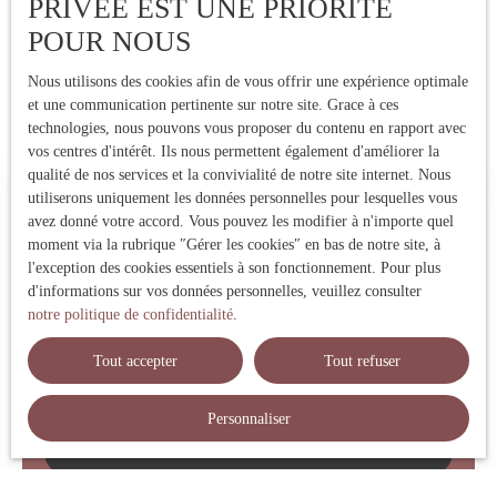
PRIVÉE EST UNE PRIORITÉ
POUR NOUS
Nous utilisons des cookies afin de vous offrir une expérience optimale
et une communication pertinente sur notre site. Grace à ces
technologies, nous pouvons vous proposer du contenu en rapport avec
vos centres d'intérêt. Ils nous permettent également d'améliorer la
qualité de nos services et la convivialité de notre site internet. Nous
Estimez votre bien immobilier
utiliserons uniquement les données personnelles pour lesquelles vous
avez donné votre accord. Vous pouvez les modifier à n'importe quel
moment via la rubrique ″Gérer les cookies″ en bas de notre site, à
Vous vendez votre bien immobilier ? Profitez d'une estimation
l'exception des cookies essentiels à son fonctionnement. Pour plus
précise réalisée par une expert local ! Nous vous fournissons un
d'informations sur vos données personnelles, veuillez consulter
prix de vente fiable pour vendre rapidement et au meilleur prix.
notre politique de confidentialité
.
Contactez-nous !
Tout accepter
Tout refuser
Adresse de votre bien
Personnaliser
Estimer mon bien