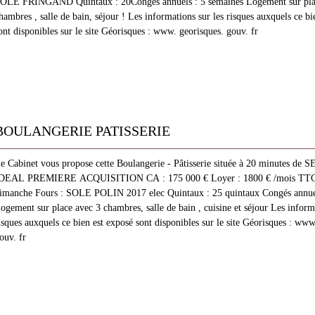
OLE FRINGAND Quintaux : 20Congés annuels : 5 semaines Logement sur pla
hambres , salle de bain, séjour ! Les informations sur les risques auxquels ce bi
ont disponibles sur le site Géorisques : www. georisques. gouv. fr
BOULANGERIE PATISSERIE
e Cabinet vous propose cette Boulangerie - Pâtisserie située à 20 minutes de 
DEAL PREMIERE ACQUISITION CA : 175 000 € Loyer : 1800 € /mois TTC 
imanche Fours : SOLE POLIN 2017 elec Quintaux : 25 quintaux Congés annuel
ogement sur place avec 3 chambres, salle de bain , cuisine et séjour Les informa
isques auxquels ce bien est exposé sont disponibles sur le site Géorisques : www
ouv. fr