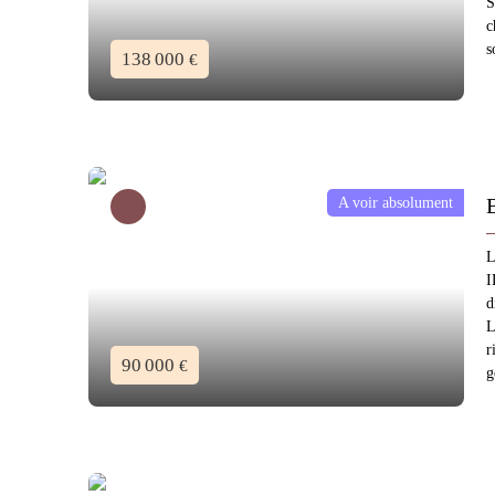
S
c
s
138 000
€
A voir absolument
L
I
d
L
r
90 000
€
g