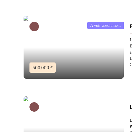
A voir absolument
L
E
à
L
G
500 000
€
L
P