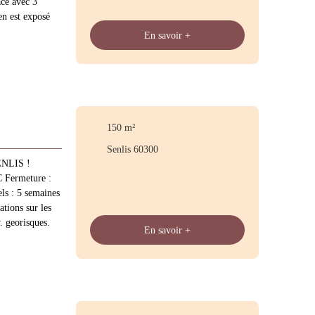
ce avec 3
en est exposé
En savoir +
150
m²
Senlis 60300
SENLIS !
Fermeture :
s : 5 semaines
tions sur les
. georisques.
En savoir +