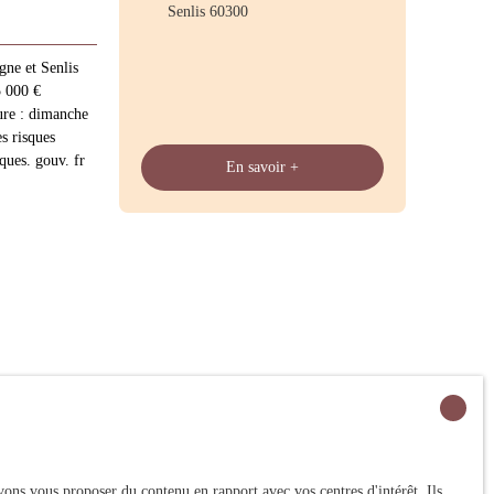
Senlis 60300
ègne et Senlis
 000 €
re : dimanche
s risques
ques. gouv. fr
En savoir +
ons vous proposer du contenu en rapport avec vos centres d'intérêt. Ils