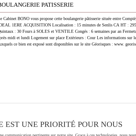
BOULANGERIE PATISSERIE
e Cabinet BONO vous propose cette boulangerie pâtisserie située entre Compi
DEAL 1ERE ACQUISITION Localisation : 15 minutes de Senlis CA HT : 295
uintaux : 30 Fours à SOLES et VENTILE Congés : 6 semaines par an Fermetu
près midi et lundi Logement sur place Extérieurs : Cour Les informations sur le
uxquels ce bien est exposé sont disponibles sur le site Géorisques : www. georis
E EST UNE PRIORITÉ POUR NOUS
une communication pertinente sur notre site. Grace à ces technologies, nous pouv