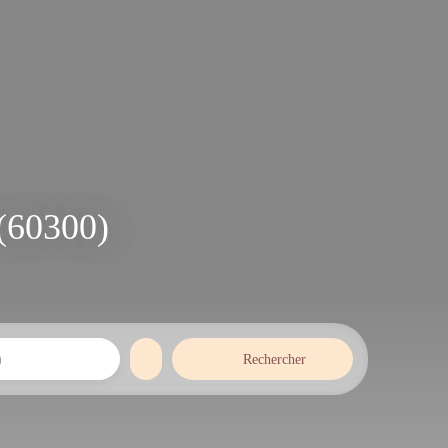
 (60300)
Rechercher
)