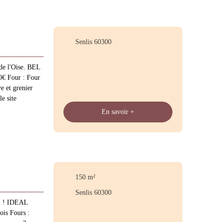
Senlis 60300
de l'Oise. BEL
Four : Four
 et grenier
le site
En savoir +
150
m²
Senlis 60300
is ! IDEAL
is Fours :