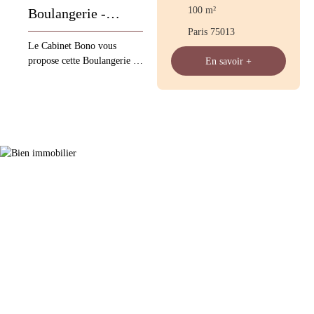
100
m²
Boulangerie -
Paris 75013
Pâtisserie
Le Cabinet Bono vous
propose cette Boulangerie -
En savoir +
Pâtisserie à Paris le chiffre
d'affaires 2024 : 419 000 €
40 Quintaux loyer 2 700 €
fermeture 1 jour par semaine
Four récent de 2020 pour le
four à sol et 2023 four
pâtissier Les informations
sur les risques auxquels ce
bien est exposé sont
disponibles sur le site
Géorisques : www.
georisques. gouv. fr