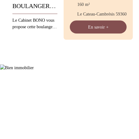
160
m²
BOULANGERIE
Le Cateau-Cambrésis 59360
PATISSERIE
Le Cabinet BONO vous
propose cette boulangerie
En savoir +
pâtisserie IDEAL 1ERE
ACQUISITION –
AIDES FINANCIERES
Localisation : PROCHE
LE CATEAU CA HT :
340 K€ Quintaux : 30
Fours à SOLES et
ROTATIF Congés : 4
semaines par an
Fermeture : 1,5 Jours /
Semaine Commentaires :
EMPLACEMENT
NUMÉRO 1 - A
RELANCER Contactez
Olivier ARPIN, Cabinet
BONO Les informations
sur les risques auxquels