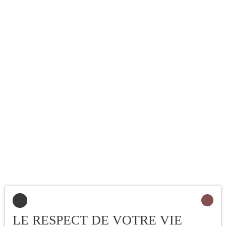
ce bien est exposé sont
disponibles sur le site
Géorisques : www.
georisques. gouv. fr
LE RESPECT DE VOTRE VIE