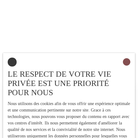
LE RESPECT DE VOTRE VIE
PRIVÉE EST UNE PRIORITÉ
POUR NOUS
Estimez votre bien immobilier
Nous utilisons des cookies afin de vous offrir une expérience optimale
Vous vendez votre bien immobilier ? Profitez d'une estimation
et une communication pertinente sur notre site. Grace à ces
précise réalisée par une expert local ! Nous vous fournissons un
technologies, nous pouvons vous proposer du contenu en rapport avec
prix de vente fiable pour vendre rapidement et au meilleur prix.
vos centres d'intérêt. Ils nous permettent également d'améliorer la
Contactez-nous !
qualité de nos services et la convivialité de notre site internet. Nous
utiliserons uniquement les données personnelles pour lesquelles vous