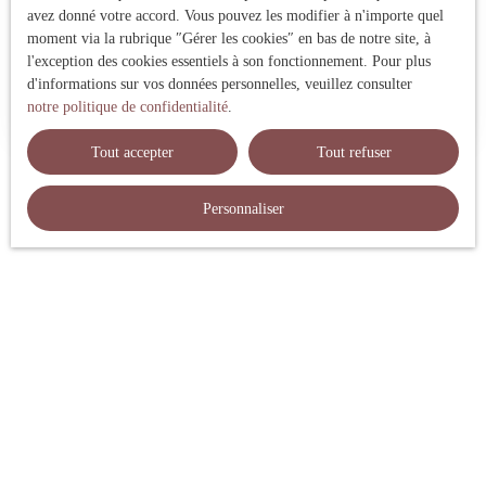
avez donné votre accord. Vous pouvez les modifier à n'importe quel
moment via la rubrique ″Gérer les cookies″ en bas de notre site, à
Adresse de votre bien
l'exception des cookies essentiels à son fonctionnement. Pour plus
d'informations sur vos données personnelles, veuillez consulter
Estimer mon bien
notre politique de confidentialité
.
Tout accepter
Tout refuser
Personnaliser