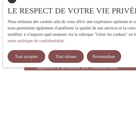
LE RESPECT DE VOTRE VIE PRIVÉ
Nous utilisons des cookies afin de vous offrir une expérience optimale et 
nous permettent également d'améliorer la qualité de nos services et la conv
modifier à n'importe quel moment via la rubrique ″Gérer les cookies″ en bas
Estimez votre bien immobilier
notre politique de confidentialité
.
Vous vendez votre bien immobilier ? Profitez d'une estim
Tout accepter
Tout refuser
Personnaliser
une expert local ! Nous vous fournissons un prix de
rapidement et au meilleur prix. Contactez-nous !
Adresse de votre bien