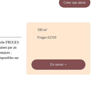
Créer une alerte
100
m²
Fruges 62310
Proche FRUGES
ines par an
taires :
isponibles sur
En savoir +