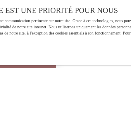
E EST UNE PRIORITÉ POUR NOUS
une communication pertinente sur notre site. Grace à ces technologies, nous pouv
ivialité de notre site internet. Nous utiliserons uniquement les données person
 de notre site, à l'exception des cookies essentiels à son fonctionnement. Pour
ation précise réalisée par
 vente fiable pour vendre
Estimer mon bien