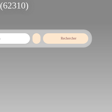
 (62310)
Rechercher
)