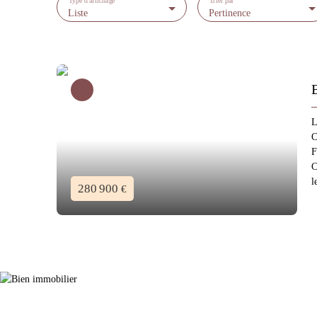
Type d'affichage
Trier par
Liste
Pertinence
L
C
F
C
l
280 900
€