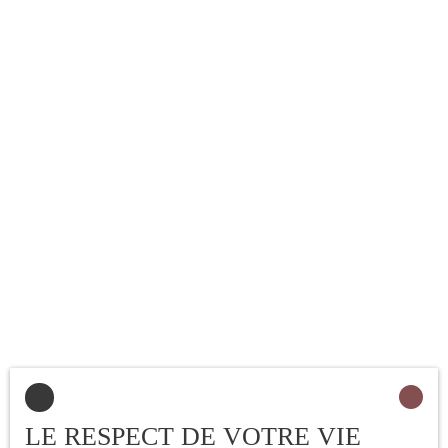
sur le site Géorisques :
www. georisques. gouv. fr
LE RESPECT DE VOTRE VIE