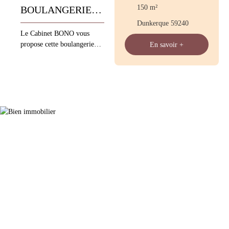
150
m²
BOULANGERIE
Dunkerque 59240
PATISSERIE
Le Cabinet BONO vous
propose cette boulangerie
En savoir +
pâtisserie IDEAL 1ERE
ACQUISITION – AIDES
FINANCIERES
Localisation :
DUNKERQUE CA HT :
320 K€ TOUT BOUTIQUE
Quintaux : 25 - 30 Fours à
SOLES et VENTILE
Congés : 5 semaines par an
Fermeture : DIMANCHE
Logement avec 2CH
Commentaires : AXE
PASSANT Contactez
Olivier ARPIN, Cabinet
BONO Les informations sur
les risques auxquels ce bien
est exposé sont disponibles