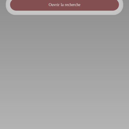
Ouvrir la recherche
Type de bien
Fonds de commerce
Activités
Localisation
Corbeil-Essonnes (91100)
Budget max (€)
Rechercher