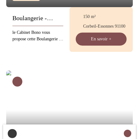
georisques. gouv. fr
150
m²
Boulangerie -
Corbeil-Essonnes 91100
Pâtisserie
le Cabinet Bono vous
propose cette Boulangerie -
En savoir +
Pâtisserie proche de Corbeil-
Essonnes Crédit vendeur
possible !!! le CA : 271 000
€ fermeture 1 jour par
semaine 5 semaines de
vacance loyer 2300 € / Mois
four de 2022 livraison oui
logement de 2 pièces Les
informations sur les risques
auxquels ce bien est exposé
sont disponibles sur le site
Géorisques : www.
georisques. gouv. fr
640 000
€