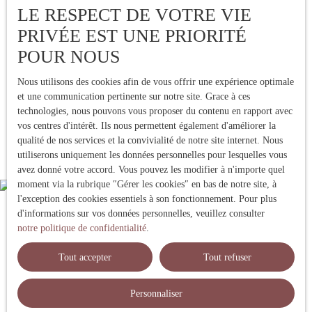
LE RESPECT DE VOTRE VIE
PRIVÉE EST UNE PRIORITÉ
150
m²
Boulangerie -
POUR NOUS
Corbeil-Essonnes 91100
Pâtisserie
Le Cabinet Bono vous
Nous utilisons des cookies afin de vous offrir une expérience optimale
propose à quelque kilomètre
En savoir +
et une communication pertinente sur notre site. Grace à ces
de Corbeil Essonne cette
technologies, nous pouvons vous proposer du contenu en rapport avec
Boulangerie - Pâtisserie le
vos centres d'intérêt. Ils nous permettent également d'améliorer la
Chiffre d'affaires en 2025 :
qualité de nos services et la convivialité de notre site internet. Nous
764 000 € résultat 2025 :
utiliserons uniquement les données personnelles pour lesquelles vous
152 000 € Loyer 2 200 € /
avez donné votre accord. Vous pouvez les modifier à n'importe quel
mois 2 jours de fermeture et
moment via la rubrique ″Gérer les cookies″ en bas de notre site, à
coupure début d'après midi /
l'exception des cookies essentiels à son fonctionnement. Pour plus
Semaine Logement de 80
d'informations sur vos données personnelles, veuillez consulter
m2 Les informations sur les
notre politique de confidentialité
.
risques auxquels ce bien est
exposé sont disponibles sur
Tout accepter
Tout refuser
le site Géorisques : www.
georisques. gouv. fr
Personnaliser