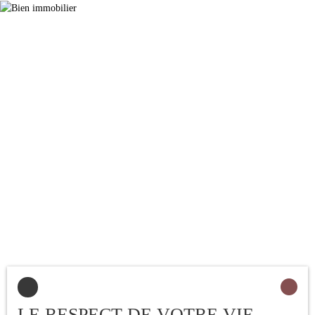
an Boutique avec 20 places
assises , matériel et boutique
neuf loyer 3 800 € ht / mois
Les informations sur les
risques auxquels ce bien est
exposé sont disponibles sur
le site Géorisques : www.
georisques. gouv. fr
LE RESPECT DE VOTRE VIE