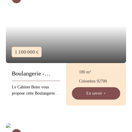
1 100 000
€
180
m²
Boulangerie -
Colombes 92700
Pâtisserie
Le Cabinet Bono vous
propose cette Boulangerie
En savoir +
Pâtisserie situé proche d'un
parc et des bureaux CA 1
300 000 € loyer : 4 000 €
/HT mois 40 Quintaux 30
places assises Affaire avec
beaucoup de traiteur Les