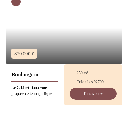
informations sur les risques
auxquels ce bien est exposé
sont disponibles sur le site
Géorisques : www.
georisques. gouv. fr
850 000
€
250
m²
Boulangerie -
Colombes 92700
Pâtisserie
Le Cabinet Bono vous
propose cette magnifique
En savoir +
Boulangerie - Pâtisserie sur
axe passant avec une belle
visibilité projection CA 1
million d'euro la première
année création de moins d'un