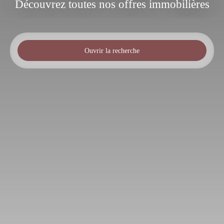
Découvrez toutes nos offres immobilières
Ouvrir la recherche
Type de bien
Fonds de commerce
Activités
Localisation
Colombes (92700)
Budget max (€)
Rechercher