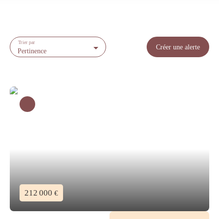
Trier par
Créer une alerte
Pertinence
212 000
€