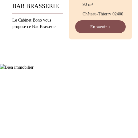
90
m²
BAR BRASSERIE
Château-Thierry 02400
Le Cabinet Bono vous
propose ce Bar-Brasserie
En savoir +
idéalement situé en plein
centre à 30 min de Château
thierry ! 40 places assises
plus bar terrasse exploité
depuis plus de 5 ans jours de
fermetures: dimanche après-
midi & lundi matin CA
2022 / 213 919 € Les
informations sur les risques
auxquels ce bien est exposé
sont disponibles sur le site
Géorisques : www.
georisques. gouv. fr