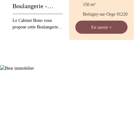
150
m²
Boulangerie -
Brétigny-sur-Orge 91220
Pâtisserie ge
Le Cabinet Bono vous
propose cette Boulangerie -
En savoir +
Pâtisserie CA : 652 000 €
40 quintaux production de
Plain-pied Fours de 2016
loyer de 2712 € / mois (
2034) 4 semaines de
vacances 1,5 jours de
fermeture / semaine
Construction à proximité de
126 logements + 40
pavillons en constructions A
VENIR Les informations
sur les risques auxquels ce
bien est exposé sont
disponibles sur le site
Géorisques : www.
georisques. gouv. fr