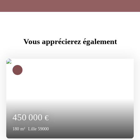
Vous apprécierez
également
450 000
€
180
m²
Lille 59000