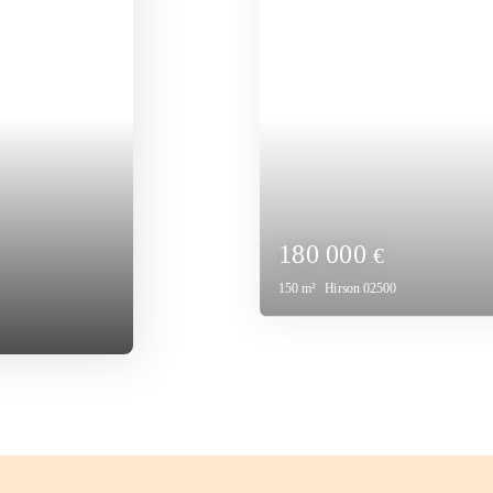
61 000
€
Soissons 02200