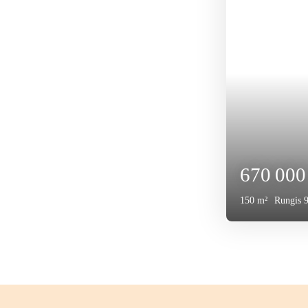
180 0
150
m²
Hirso