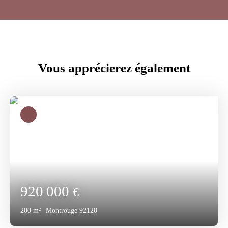
Vous apprécierez
également
920 000
€
200
m²
Montrouge 92120