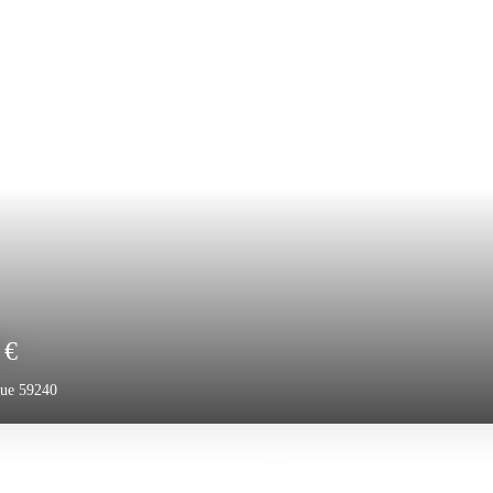
0
€
que 59140