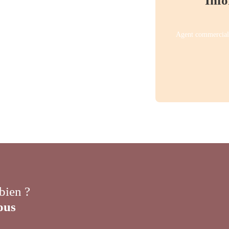
Info
Agent commercial 
 bien ?
ous