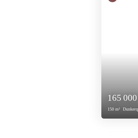
500 00
220
m²
Dunker