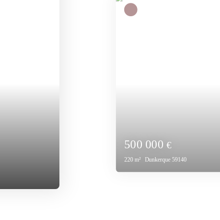
Nous contacter
350
m²
Dunkerque 59140