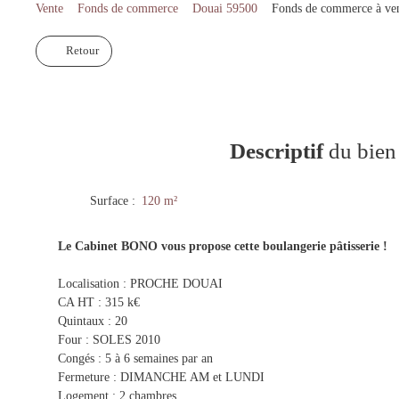
Vente
Fonds de commerce
Douai 59500
Fonds de commerce à ve
Retour
Descriptif
du bien
Surface
:
120
m²
Le Cabinet BONO vous propose cette boulangerie pâtisserie !
Localisation : PROCHE DOUAI
CA HT : 315 k€
Quintaux : 20
Four : SOLES 2010
Congés : 5 à 6 semaines par an
Fermeture : DIMANCHE AM et LUNDI
Logement : 2 chambres