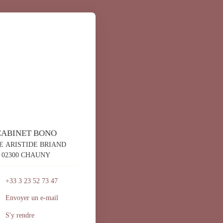
CABINET BONO
E ARISTIDE BRIAND
02300 CHAUNY
+33 3 23 52 73 47
Envoyer un e-mail
S'y rendre