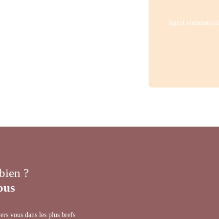
Agent commercial 
 bien ?
ous
ers vous dans les plus brefs