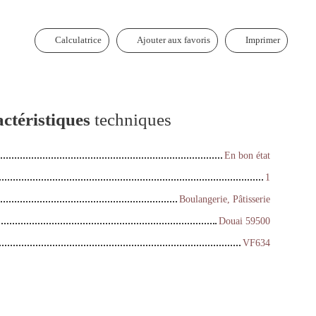
Calculatrice
Ajouter aux favoris
Imprimer
ctéristiques
techniques
En bon état
1
Boulangerie, Pâtisserie
Douai 59500
VF634