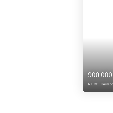
110 0
150
m²
Douai