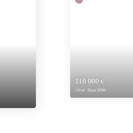
180 000
€
150
m²
Hirson 02500