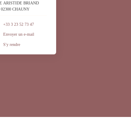
E ARISTIDE BRIAND
02300 CHAUNY
+33 3 23 52 73 47
Envoyer un e-mail
S'y rendre