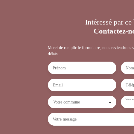
Intéressé par ce
Contactez-n
Merci de remplir le formulaire, nous reviendrons v
délais.
Prénom
Nom
Email
Télé
Vous so
Votre commune
-
Votre message