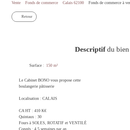
Vente
Fonds de commerce
Calais 62100
Fonds de commerce à ven
Retour
Descriptif
du bien
Surface
:
150
m²
Le Cabinet BONO vous propose cette
boulangerie pâtisserie
Localisation : CALAIS
CA HT : 410 K€
Quintaux : 30
Fours à SOLES, ROTATIF et VENTILÉ
Congés : 4,5 semaines par an