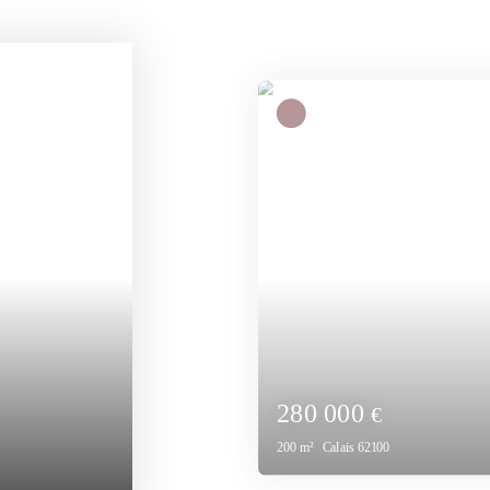
800 000
€
450
m²
Calais 62100