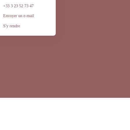
+33 3 23 52 73 47
Envoyer un e-mail
S'y rendre