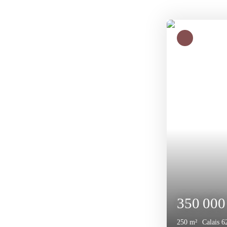
280 00
200
m²
Calais 6