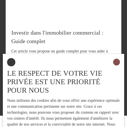
Investir dans l'immobilier commercial :
Guide complet
Cet article vous propose un guide complet pour vous aider à
comprendre les tenants et aboutissants de l'investissement
immobilier commercial, à évaluer les opportunités et à
maximiser vos rendements.
LE RESPECT DE VOTRE VIE
Astuces pour acheter
PRIVÉE EST UNE PRIORITÉ
Publié le 14/08/2024
POUR NOUS
Nous utilisons des cookies afin de vous offrir une expérience optimale
et une communication pertinente sur notre site. Grace à ces
technologies, nous pouvons vous proposer du contenu en rapport avec
vos centres d'intérêt. Ils nous permettent également d'améliorer la
qualité de nos services et la convivialité de notre site internet. Nous